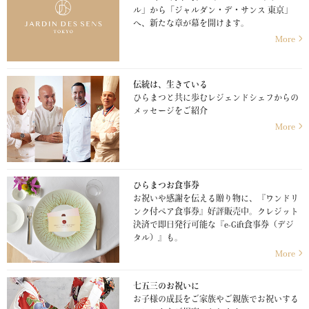
ル」から「ジャルダン・デ・サンス 東京」
へ、新たな章が幕を開けます。
More
伝統は、生きている
ひらまつと共に歩むレジェンドシェフからの
メッセージをご紹介
More
ひらまつお食事券
お祝いや感謝を伝える贈り物に、『ワンドリ
ンク付ペア食事券』好評販売中。クレジット
決済で即日発行可能な『e-Gift食事券（デジ
タル）』も。
More
七五三のお祝いに
お子様の成長をご家族やご親族でお祝いする