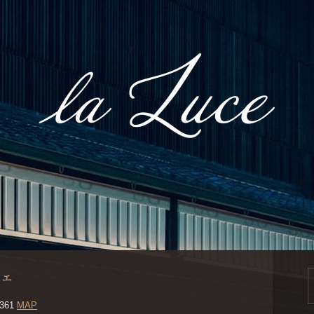
チェ
361
MAP