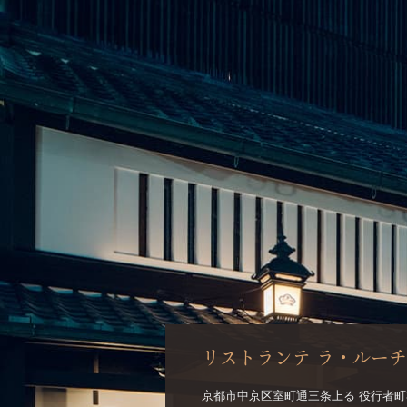
リストランテ ラ・ルー
京都市中京区室町通三条上る 役行者町