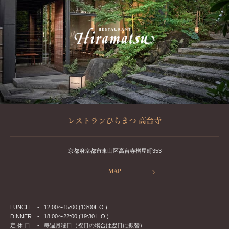
レストランひらまつ 高台寺
京都府京都市東山区高台寺桝屋町353
MAP
LUNCH
-
12:00〜15:00 (13:00L.O.)
DINNER
-
18:00〜22:00 (19:30 L.O.)
定 休 日
-
毎週月曜日（祝日の場合は翌日に振替）