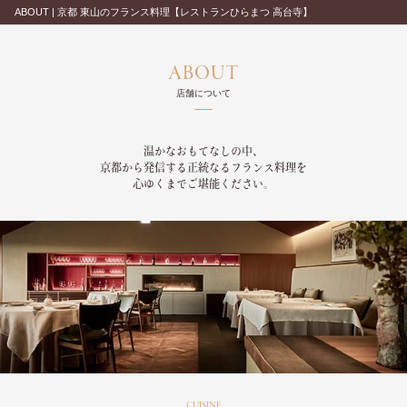
ABOUT | 京都 東山のフランス料理【レストランひらまつ 高台寺】
ABOUT
店舗について
温かなおもてなしの中、
京都から発信する正統なるフランス料理を
心ゆくまでご堪能ください。
CUISINE