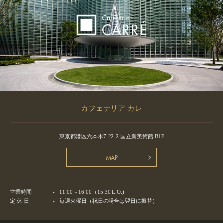
カフェテリア カレ
東京都港区六本木7-22-2 国立新美術館 B1F
MAP
営業時間
-
11:00～16:00（15:30 L.O.)
定 休 日
-
毎週火曜日（祝日の場合は翌日に振替）