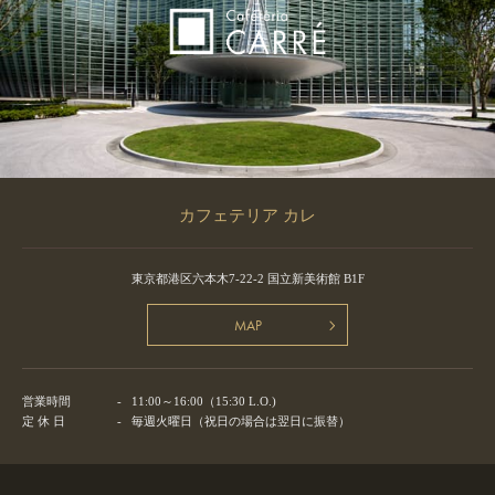
カフェテリア カレ
東京都港区六本木7-22-2 国立新美術館 B1F
MAP
営業時間
-
11:00～16:00（15:30 L.O.)
定 休 日
-
毎週火曜日（祝日の場合は翌日に振替）