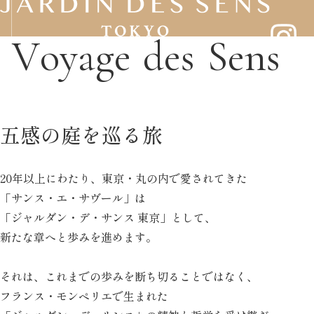
V
o
y
a
g
e
d
e
s
S
e
n
s
五感の庭を巡る旅
20年以上にわたり、
東京・丸の内で愛されてきた
「サンス・エ・サヴール」は
「ジャルダン・デ・サンス 東京」として、
新たな章へと歩みを進めます。
それは、これまでの歩みを断ち切ることではなく、
フランス・モンペリエで生まれた