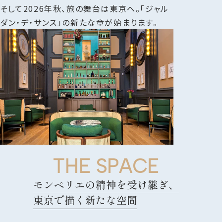
そして2026年秋、旅の舞台は東京へ。「ジャル
ダン・デ・サンス」の新たな章が始まります。
T
H
E
S
P
A
C
E
モンペリエの精神を受け継ぎ、
東京で描く新たな空間