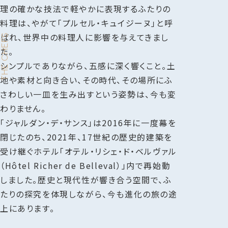
理の確かな技法で軽やかに表現するふたりの
料理は、やがて「プルセル・キュイジーヌ」と呼
ばれ、世界中の料理人に影響を与えてきまし
THE CHEFS
た。
シンプルでありながら、五感に深く響くこと。土
地や素材と向き合い、その時代、その場所にふ
さわしい一皿を生み出すという姿勢は、今も変
わりません。
「ジャルダン・デ・サンス」は2016年に一度幕を
閉じたのち、2021年、17世紀の歴史的建築を
受け継ぐホテル「オテル・リシェ・ド・ベルヴァル
（Hôtel Richer de Belleval）」内で再始動
しました。歴史と現代性が響き合う空間で、ふ
たりの探究を体現しながら、今も進化の旅の途
上にあります。